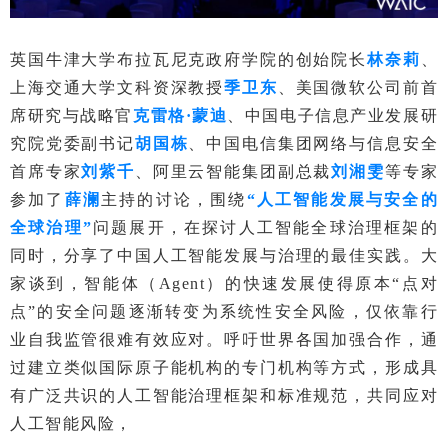
英国牛津大学布拉瓦尼克政府学院的创始院长
林奈莉
、
上海交通大学文科资深教授
季卫东
、美国微软公司前首
席研究与战略官
克雷格·蒙迪
、中国电子信息产业发展研
究院党委副书记
胡国栋
、中国电信集团网络与信息安全
首席专家
刘紫千
、阿里云智能集团副总裁
刘湘雯
等专家
参加了
薛澜
主持的讨论，围绕
“人工智能发展与安全的
全球治理”
问题展开，在探讨人工智能全球治理框架的
同时，分享了中国人工智能发展与治理的最佳实践。大
家谈到，智能体（Agent）的快速发展使得原本“点对
点”的安全问题逐渐转变为系统性安全风险，仅依靠行
业自我监管很难有效应对。呼吁世界各国加强合作，通
过建立类似国际原子能机构的专门机构等方式，形成具
有广泛共识的人工智能治理框架和标准规范，共同应对
人工智能风险，