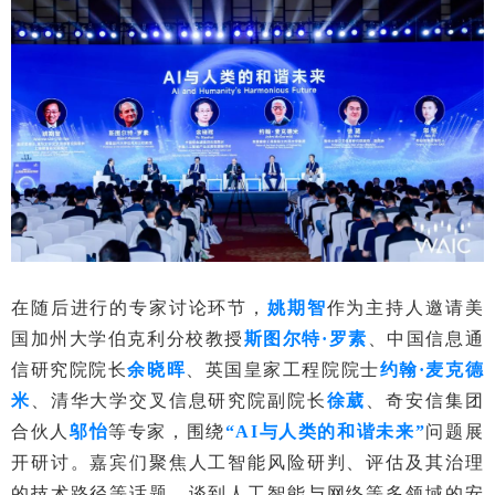
在随后进行的专家讨论环节，
姚期智
作为主持人邀请美
国加州大学伯克利分校教授
斯图尔特·罗素
、中国信息通
信研究院院长
余晓晖
、英国皇家工程院院士
约翰·麦克德
米
、清华大学交叉信息研究院副院长
徐葳
、奇安信集团
合伙人
邬怡
等专家，围绕
“AI与人类的和谐未来”
问题展
开研讨。嘉宾们聚焦人工智能风险研判、评估及其治理
的技术路径等话题，谈到人工智能与网络等多领域的安